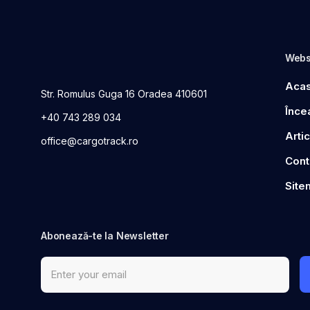
Webs
Aca
Str. Romulus Guga 16 Oradea 410601
Înce
+40 743 289 034
Arti
office@cargotrack.ro
Cont
Site
Abonează-te la Newsletter